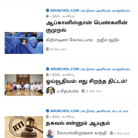
|
கட்டுரை
,
அரசியல்
,
வாழ்வியல்
,
சர்
ARUNCHOL.COM
5 நிமிட வாசிப்பு
ஆப்கானிஸ்தான் பெண்களின்
குமுறல்
கிறிஸ்டினா கோல்ட்பாம்
நஜீம் ரஹீம்
08 Sep 2024
|
கட்டுரை
,
அரசியல்
,
வாழ்வியல்
,
பொர
ARUNCHOL.COM
4 நிமிட வாசிப்பு
ஓய்வூதியம்: எது சிறந்த திட்டம்?
ப.சிதம்பரம்
01 Sep 2024
|
கட்டுரை
,
அரசியல்
,
சட்டம்
,
வரலாறு
,
ARUNCHOL.COM
5 நிமிட வாசிப்பு
தகவல் என்னும் ஆயுதம்
கோபால்கிருஷ்ண காந்தி
11 Aug 2024