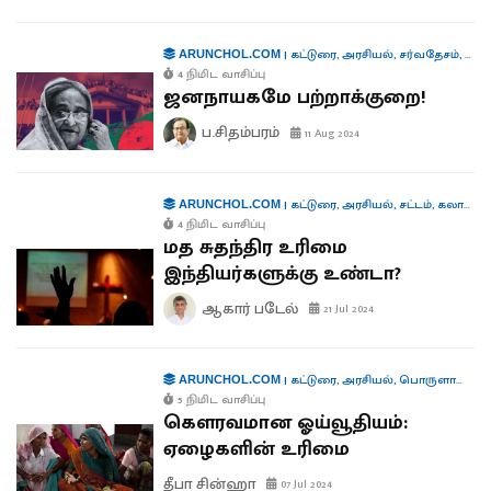
|
கட்டுரை
,
அரசியல்
,
சர்வதேசம்
,
கூட்
ARUNCHOL.COM
4 நிமிட வாசிப்பு
ஜனநாயகமே பற்றாக்குறை!
ப.சிதம்பரம்
11 Aug 2024
|
கட்டுரை
,
அரசியல்
,
சட்டம்
,
கலாச்சாரம்
ARUNCHOL.COM
4 நிமிட வாசிப்பு
மத சுதந்திர உரிமை
இந்தியர்களுக்கு உண்டா?
ஆகார் படேல்
21 Jul 2024
|
கட்டுரை
,
அரசியல்
,
பொருளாதாரம்
ARUNCHOL.COM
5 நிமிட வாசிப்பு
கௌரவமான ஓய்வூதியம்:
ஏழைகளின் உரிமை
தீபா சின்ஹா
07 Jul 2024