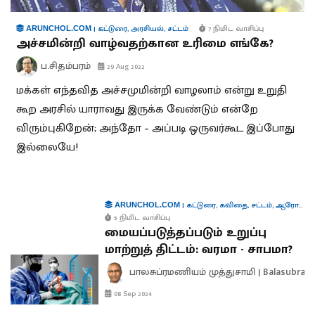
|
கட்டுரை
,
அரசியல்
,
சட்டம்
7 நிமிட வாசிப்பு
ARUNCHOL.COM
அச்சமின்றி வாழ்வதற்கான உரிமை எங்கே?
ப.சிதம்பரம்
29 Aug 2022
மக்கள் எந்தவித அச்சமுமின்றி வாழலாம் என்று உறுதி
கூற அரசில் யாராவது இருக்க வேண்டும் என்றே
விரும்புகிறேன்; அந்தோ – அப்படி ஒருவர்கூட இப்போது
இல்லையே!
|
கட்டுரை
,
கவிதை
,
சட்டம்
,
ஆரோக்கியம்
ARUNCHOL.COM
5 நிமிட வாசிப்பு
மையப்படுத்தப்படும் உறுப்பு
மாற்றுத் திட்டம்: வரமா - சாபமா?
பாலசுப்ரமணியம் முத்துசாமி | Balasubra
08 Sep 2024