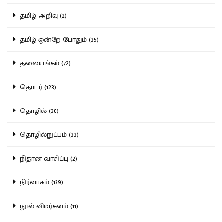
தமிழ் அறிவு (2)
தமிழ் ஒன்றே போதும் (35)
தலையங்கம் (72)
தொடர் (123)
தொழில் (38)
தொழில்நுட்பம் (33)
நிதான வாசிப்பு (2)
நிர்வாகம் (139)
நூல் விமர்சனம் (11)