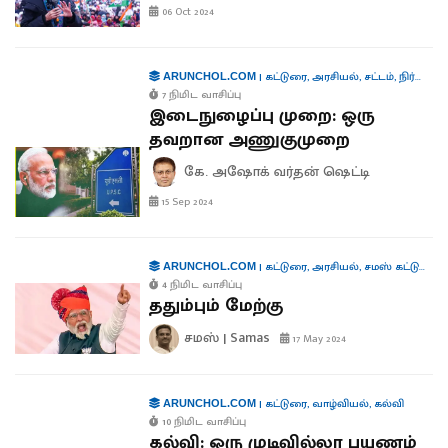
06 Oct 2024
|
கட்டுரை
,
அரசியல்
,
சட்டம்
,
நிர்வாகம்
ARUNCHOL.COM
7 நிமிட வாசிப்பு
இடைநுழைப்பு முறை: ஒரு
தவறான அணுகுமுறை
கே. அஷோக் வர்தன் ஷெட்டி
15 Sep 2024
|
கட்டுரை
,
அரசியல்
,
சமஸ் கட்டுரை
,
க
ARUNCHOL.COM
4 நிமிட வாசிப்பு
ததும்பும் மேற்கு
சமஸ் | Samas
17 May 2024
|
கட்டுரை
,
வாழ்வியல்
,
கல்வி
ARUNCHOL.COM
10 நிமிட வாசிப்பு
கல்வி: ஒரு முடிவில்லா பயணம்