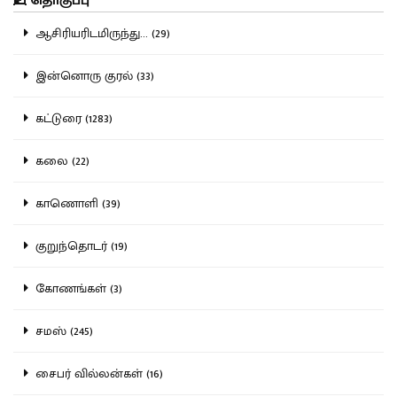
தொகுப்பு
ஆசிரியரிடமிருந்து... (29)
இன்னொரு குரல் (33)
கட்டுரை (1283)
கலை (22)
காணொளி (39)
குறுந்தொடர் (19)
கோணங்கள் (3)
சமஸ் (245)
சைபர் வில்லன்கள் (16)