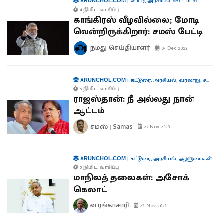
|
பேட்டி
,
அரசியல்
,
கூட்டாட்சி
ARUNCHOL.COM
4 நிமிட வாசிப்பு
காங்கிரஸ் வீழவில்லை; மோடி
வென்றிருக்கிறார்: சமஸ் பேட்டி
நமது செய்தியாளர்
04 Dec 2023
|
கட்டுரை
,
அரசியல்
,
வரலாறு
,
சமஸ் கட்டுரை
ARUNCHOL.COM
5 நிமிட வாசிப்பு
ராஜஸ்தான்: நீ அல்லது நான்
ஆட்டம்
சமஸ் | Samas
27 Nov 2023
|
கட்டுரை
,
அரசியல்
,
ஆளுமைகள்
ARUNCHOL.COM
5 நிமிட வாசிப்பு
மாநிலத் தலைகள்: அசோக்
கெலாட்
வ.ரங்காசாரி
23 Nov 2023