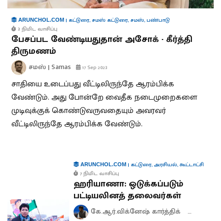
|
கட்டுரை
,
சமஸ் கட்டுரை
,
சமஸ்
,
பண்பாடு
ARUNCHOL.COM
3 நிமிட வாசிப்பு
பேசப்பட வேண்டியதுதான் அசோக் - கீர்த்தி
திருமணம்
சமஸ் | Samas
17 Sep 2023
சாதியை உடைப்பது வீட்டிலிருந்தே ஆரம்பிக்க
வேண்டும். அது போன்றே வைதீக நடைமுறைகளை
முடிவுக்குக் கொண்டுவருவதையும் அவரவர்
வீட்டிலிருந்தே ஆரம்பிக்க வேண்டும்.
|
கட்டுரை
,
அரசியல்
,
கூட்டாட்சி
ARUNCHOL.COM
7 நிமிட வாசிப்பு
ஹரியாணா: ஒடுக்கப்படும்
பட்டியலினத் தலைவர்கள்
கே.ஆர்.விக்னேஷ் கார்த்திக்
ஆனந்த் 