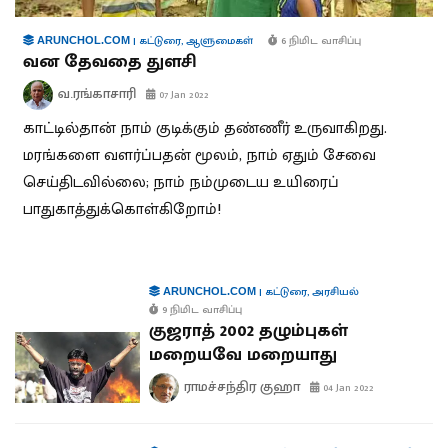
|
கட்டுரை
,
ஆளுமைகள்
6 நிமிட வாசிப்பு
ARUNCHOL.COM
வன தேவதை துளசி
வ.ரங்காசாரி
07 Jan 2022
காட்டில்தான் நாம் குடிக்கும் தண்ணீர் உருவாகிறது.
மரங்களை வளர்ப்பதன் மூலம், நாம் ஏதும் சேவை
செய்திடவில்லை; நாம் நம்முடைய உயிரைப்
பாதுகாத்துக்கொள்கிறோம்!
|
கட்டுரை
,
அரசியல்
ARUNCHOL.COM
9 நிமிட வாசிப்பு
குஜராத் 2002 தழும்புகள்
மறையவே மறையாது
ராமச்சந்திர குஹா
04 Jan 2022