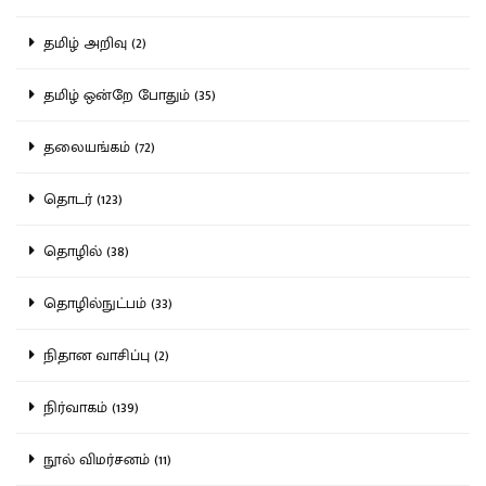
தமிழ் அறிவு (2)
தமிழ் ஒன்றே போதும் (35)
தலையங்கம் (72)
தொடர் (123)
தொழில் (38)
தொழில்நுட்பம் (33)
நிதான வாசிப்பு (2)
நிர்வாகம் (139)
நூல் விமர்சனம் (11)