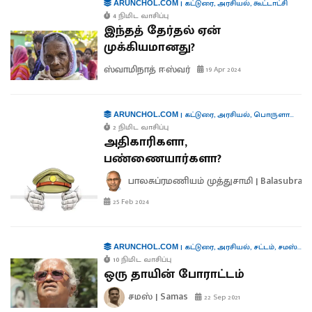
|
கட்டுரை
,
அரசியல்
,
கூட்டாட்சி
ARUNCHOL.COM
4 நிமிட வாசிப்பு
இந்தத் தேர்தல் ஏன்
முக்கியமானது?
ஸ்வாமிநாத் ஈஸ்வர்
19 Apr 2024
|
கட்டுரை
,
அரசியல்
,
பொருளாதாரம்
ARUNCHOL.COM
2 நிமிட வாசிப்பு
அதிகாரிகளா,
பண்ணையார்களா?
பாலசுப்ரமணியம் முத்துசாமி | Balasubra
25 Feb 2024
|
கட்டுரை
,
அரசியல்
,
சட்டம்
,
சமஸ் கட்டுரை
ARUNCHOL.COM
10 நிமிட வாசிப்பு
ஒரு தாயின் போராட்டம்
சமஸ் | Samas
22 Sep 2021