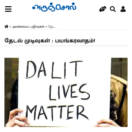
»
அண்மைப் பதிவுகள்
»
தேட...
தேடல் முடிவுகள் : பயங்கரவாதம்!