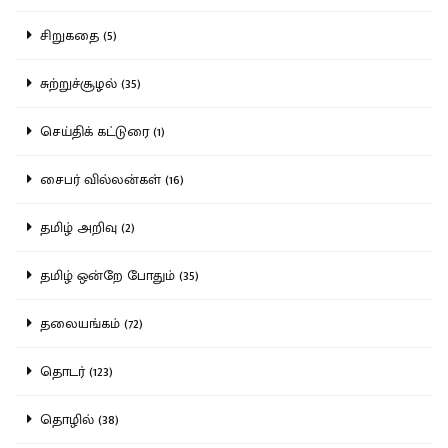
சிறுகதை (5)
சுற்றுச்சூழல் (35)
செய்திக் கட்டுரை (1)
சைபர் வில்லன்கள் (16)
தமிழ் அறிவு (2)
தமிழ் ஒன்றே போதும் (35)
தலையங்கம் (72)
தொடர் (123)
தொழில் (38)