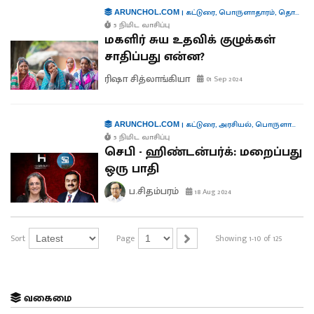
|
கட்டுரை
,
பொருளாதாரம்
,
தொழில்
ARUNCHOL.COM
5 நிமிட வாசிப்பு
மகளிர் சுய உதவிக் குழுக்கள்
சாதிப்பது என்ன?
ரிஷா சித்லாங்கியா
01 Sep 2024
|
கட்டுரை
,
அரசியல்
,
பொருளாதாரம்
ARUNCHOL.COM
5 நிமிட வாசிப்பு
செபி - ஹிண்டன்பர்க்: மறைப்பது
ஒரு பாதி
ப.சிதம்பரம்
18 Aug 2024
Sort
Page
Showing 1-10 of 125
வகைமை