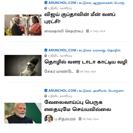
|
கட்டுரை
,
ஆளுமைகள்
,
பொருளாதாரம்
ARUNCHOL.COM
5 நிமிட வாசிப்பு
விஜய் குப்தாவின் மீன் வளப்
புரட்சி!
வைஷாலி ஷெராஃப்
15 Sep 2024
|
கட்டுரை
,
வரலாறு
,
தொழில்
ARUNCHOL.COM
4 நிமிட வாசிப்பு
தொழில் வளர டாடா காட்டிய வழி
சேகர் மாண்டே
08 Sep 2024
|
கட்டுரை
,
அரசியல்
,
பொருளாதாரம்
ARUNCHOL.COM
4 நிமிட வாசிப்பு
வேலைவாய்ப்பு பெருக
எதையுமே செய்யவில்லை
ப.சிதம்பரம்
08 Sep 2024