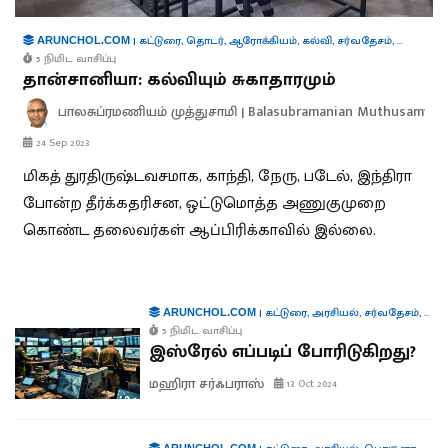
|
கட்டுரை
,
தொடர்
,
ஆரோக்கியம்
,
கல்வி
,
சர்வதேசம்
,
தொழில்
ARUNCHOL.COM
5 நிமிட வாசிப்பு
தான்சானியா: கல்வியும் சுகாதாரமும்
பாலசுப்ரமணியம் முத்துசாமி | Balasubramanian Muthusamy
24 Sep 2023
மிகத் துரதிருஷ்டவசமாக, காந்தி, நேரு, படேல், இந்திரா
போன்ற தீர்க்கதரிசன, ஒட்டுமொத்த அணுகுமுறை
கொண்ட தலைவர்கள் ஆப்பிரிக்காவில் இல்லை.
|
கட்டுரை
,
அரசியல்
,
சர்வதேசம்
,
தொழி
ARUNCHOL.COM
5 நிமிட வாசிப்பு
இஸ்ரேல் எப்படிப் போரிடுகிறது?
மஹிரா சர்ஃபராஸ்
13 Oct 2024
ARUNCHOL.COM