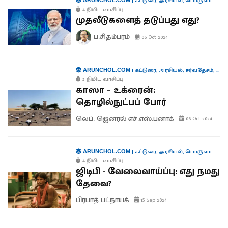
|
கட்டுரை
,
அரசியல்
,
பொருளாதாரம்
4 நிமிட வாசிப்பு
முதலீடுகளைத் தடுப்பது எது?
ப.சிதம்பரம்
06 Oct 2024
|
கட்டுரை
,
அரசியல்
,
சர்வதேசம்
,
தொழி
ARUNCHOL.COM
5 நிமிட வாசிப்பு
காஸா – உக்ரைன்:
தொழில்நுட்பப் போர்
லெப். ஜெனரல் எச்.எஸ்.பனாக்
06 Oct 2024
|
கட்டுரை
,
அரசியல்
,
பொருளாதாரம்
ARUNCHOL.COM
4 நிமிட வாசிப்பு
ஜிடிபி - வேலைவாய்ப்பு: எது நமது
தேவை?
பிரபாத் பட்நாயக்
15 Sep 2024