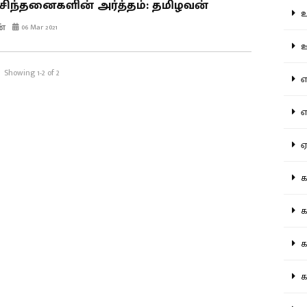
சிந்தனைகளின் அர்த்தம்: தமிழவன்
உற
்
06 Mar 2021
ஊட
Showing 1-2 of 2
என
எப
ஏன
கட
கட
கல
கல