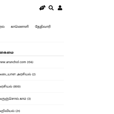
ரல்
காணொளி
தேதிவாரி
கைமை
w.arunchol.com (156)
டையாள அரசியல் (2)
சியல் (800)
ுஞ்சொல்.காம் (3)
ிவியல் (21)