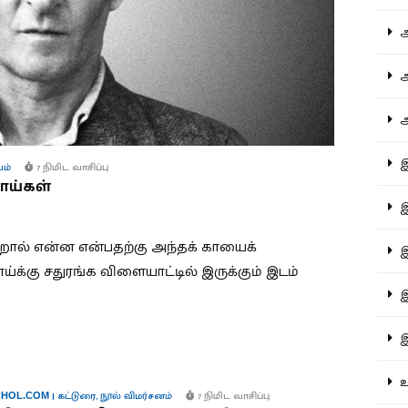
ஆச
ஆர
ஆள
இத
ம்
7 நிமிட வாசிப்பு
ாய்கள்
இந
்றால் என்ன என்பதற்கு அந்தக் காயைக்
இன
ய்க்கு சதுரங்க விளையாட்டில் இருக்கும் இடம்
இர
இல
உர
|
கட்டுரை
,
நூல் விமர்சனம்
7 நிமிட வாசிப்பு
HOL.COM