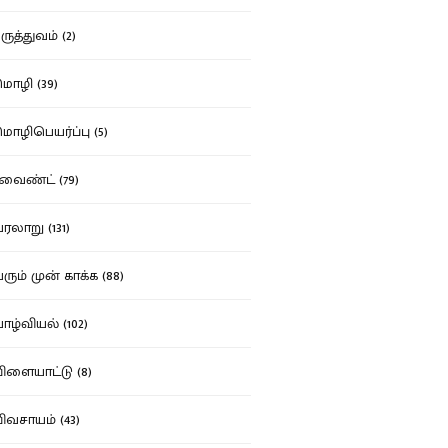
ுத்துவம் (2)
ழி (39)
ழிபெயர்ப்பு (5)
வைண்ட் (79)
லாறு (131)
ும் முன் காக்க (88)
ழ்வியல் (102)
ளையாட்டு (8)
வசாயம் (43)