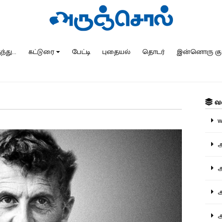
்து...
கட்டுரை
பேட்டி
புதையல்
தொடர்
இன்னொரு கு
வ
ww
அ
அர
அர
அற