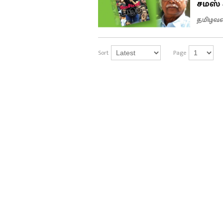
சமஸ் 
தமிழவன
Sort
Page