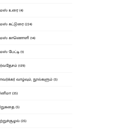
ஸ் உரை (4)
ஸ் கட்டுரை (224)
மஸ் காணொளி (14)
ஸ் பேட்டி (1)
்வதேசம் (139)
வர்க்கர் வாழ்வும், நூல்களும் (5)
னிமா (35)
றுகதை (5)
ற்றுச்சூழல் (35)